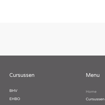
Cursussen
Menu
BHV
Home
EHBO
Cursussen