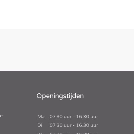
Openingstijden
te
Ma
07.30
uur -
16.30
uur
Di
07.30
uur -
16.30
uur