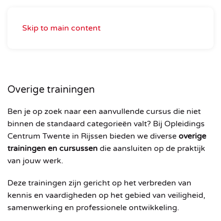
Skip to main content
Overige trainingen
Ben
je
op
zoek
naar
een
aanvullende
cursus
die
niet
binnen
de
standaard
categorieën
valt?
Bij
Opleidings
Centrum
Twente
in
Rijssen
bieden
we
diverse
overige
trainingen
en
cursussen
die
aansluiten
op
de
praktijk
van
jouw
werk.
Deze
trainingen
zijn
gericht
op
het
verbreden
van
kennis
en
vaardigheden
op
het
gebied
van
veiligheid,
samenwerking
en
professionele
ontwikkeling.